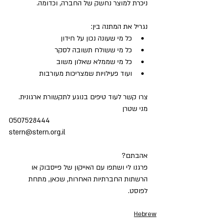
ניכרת למוצר נחשק של החברה, וכדומה. 
נגריל את המתנה בין:  
כל מי שעונה נכון על חידון  
כל מי ששולח תשובה לסקר  
כל מי שממלא שאלון משוב  
ועוד פעילויות שמצריכות מעורבות  
צרו קשר לעוד טיפים בנוגע לתקשורת ארגונית. 
מני שטרן 
0507528444 
stern@stern.org.il 
אהבתם? 
פרגנו לי ושתפו עם האייקון של פייסבוק או 
הרשתות החברתיות האחרות, שכאן, מתחת 
לפוסט.
Hebrew