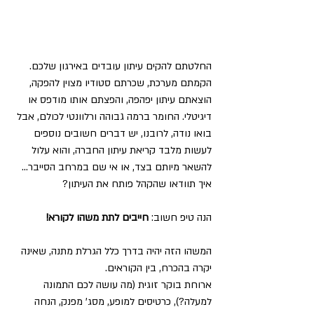
החלטתם להקים עיתון עובדים באירגון שלכם. 
הקמתם מערכת, שכרתם סטודיו מצוין להפקה, 
הוצאתם עיתון יפהפה, והפצתם אותו מודפס או 
דיגיטלי. החומר ברמה גבוהה ורלוונטי לכולם, אבל 
בואו נודה, לרובנו, יש דברים חשובים נוספים 
לעשות מלבד קריאת עיתון החברה, והוא עלול 
להשאר מיותם בצד, או אי שם במרחב הסייבר... 
איך תוודאו שהקהל פותח את העיתון? 
הנה טיפ חשוב: 
חייבים לתת משהו לקורא!
המשהו הזה יהיה בדרך כלל הגרלת מתנה, שאינה 
יקרה בהכרח, בין הקוראים. 
ארוחת בוקר זוגית (מה עושה לכם התמונה 
למעלה?), כרטיסים למופע, מסג' מפנק, הנחה 