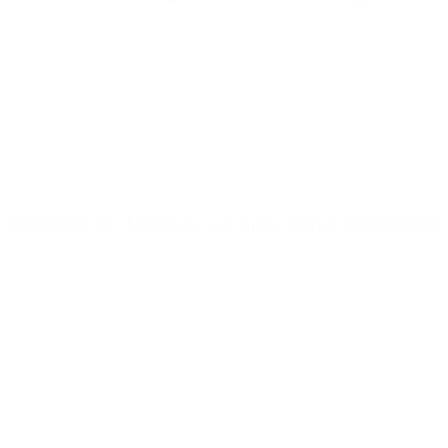
+972-507-528444
33 Gefen St., Moshav Lachish, Israel 79360000