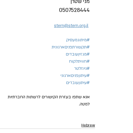
מני שטרן
0507528444
stern@stern.org.il
#מיתוגמעסיק
#תקשורתפניםארגונית
#מגזיןעובדים
#חוויתלקוח
#ניוזלטר
#עיתוןפניםארגוני
#עיתוןעובדים
אנא שתפו בעזרת הקישורים לרשתות החברתיות 
למטה.
Hebrew