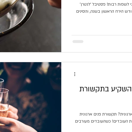
י לשפות רבות! פסטיבל ‘לנטרן’
סיני נחגג ביום ה-15 של חודש הירח הראשון בשנה, והסינים
השקיע בתקשורת
גונית? תקשורת פנים ארגונית
ות העובדים! כשהעובדים מעורבים